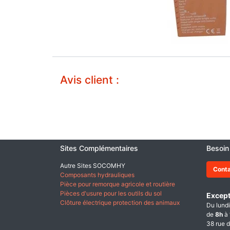
Avis client :
Sites Complémentaires
Besoin
Autre Sites SOCOMHY
Cont
Composants hydrauliques
Pièce pour remorque agricole et routière
Pièces d'usure pour les outils du sol
Except
Clôture électrique protection des animaux
Du lundi
de
8h
à
38 rue d