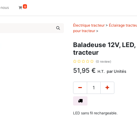
0
-nous
Électrique tracteur
>
Éclairage tracte
pour tracteur
>
Baladeuse 12V, LED,
tracteur
(0 review)
51,95
€
par
Unités
H.T.
LED sans fil rechargeable.