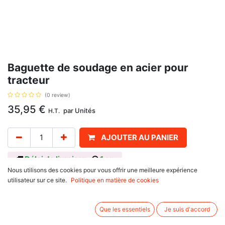
Baguette de soudage en acier pour
tracteur
(0 review)
35,95
€
par
Unités
H.T.
AJOUTER AU PANIER
Délai de livraison :
1 an
Nous utilisons des cookies pour vous offrir une meilleure expérience
3,2mm.
utilisateur sur ce site.
Politique en matière de cookies
Avis client :
Que les essentiels
Je suis d'accord