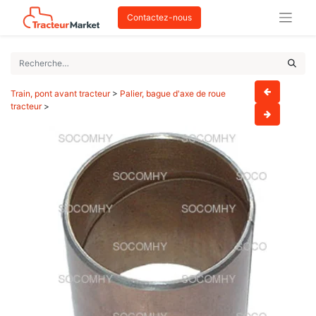
Contactez-nous
Train, pont avant tracteur
>
Palier, bague d'axe de roue
tracteur
>