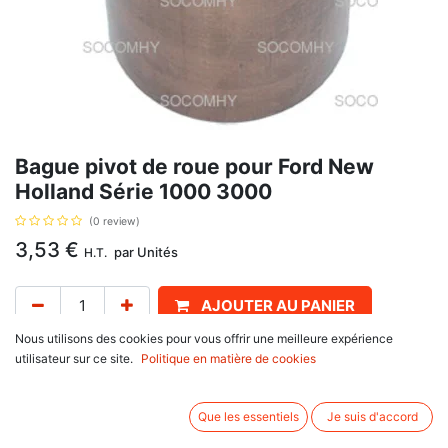
Bague pivot de roue pour Ford New
Holland Série 1000 3000
(0 review)
3,53
€
par
Unités
H.T.
AJOUTER AU PANIER
Nous utilisons des cookies pour vous offrir une meilleure expérience
Délai de livraison :
1 semaine
utilisateur sur ce site.
Politique en matière de cookies
Avant supérieur. Diamètre extérieur 33.5mm x 38mm Diamètre intérieur
32,5. Référence : NWB7024, 002N3109, 2N3109, 83928346, 957E3109B,
Que les essentiels
Je suis d'accord
B.4968, 2N3109, 81409100, 83928346, 957E3109B. Se monte sur :