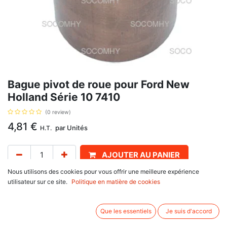
Bague pivot de roue pour Ford New
Holland Série 10 7410
(0 review)
4,81
€
par
Unités
H.T.
AJOUTER AU PANIER
Nous utilisons des cookies pour vous offrir une meilleure expérience
Délai de livraison :
1 semaine
utilisateur sur ce site.
Politique en matière de cookies
Taille: Ø inter 44.75 mm x Ø exter 51.17m m x Longueur 47.38 mm pour
Essieu avant inférieur. Référence : 81802797, C5NN3110A, B.7171. Se
Que les essentiels
Je suis d'accord
monte sur :