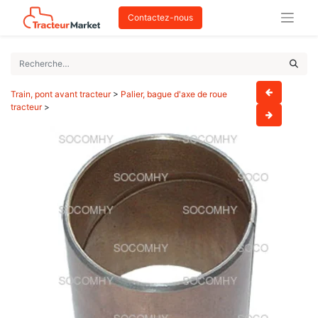
Contactez-nous
Train, pont avant tracteur
>
Palier, bague d'axe de roue
tracteur
>