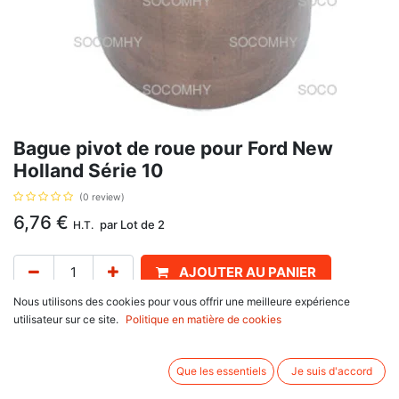
Bague pivot de roue pour Ford New
Holland Série 10
(0 review)
6,76
€
par
Lot de 2
H.T.
AJOUTER AU PANIER
Nous utilisons des cookies pour vous offrir une meilleure expérience
Délai de livraison :
1 semaine
utilisateur sur ce site.
Politique en matière de cookies
Pour l'essieu avant supérieur, dimensions 47.4 x 50.9 x 41.8 mm, référence
: 81802792, C5NN3109A, se monte sur Ford New Holland
Que les essentiels
Je suis d'accord
10 Series : 5110, 5610, 6410, 6610, 6810, 7410, 7610, 7810