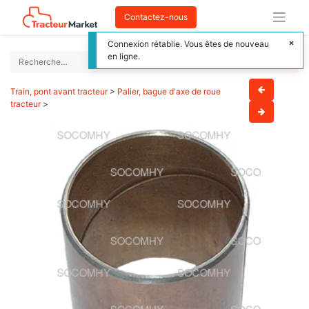
Contactez-nous
Connexion rétablie. Vous êtes de nouveau
en ligne.
Train, pont avant tracteur
>
Palier, bague d'axe de roue
tracteur
>