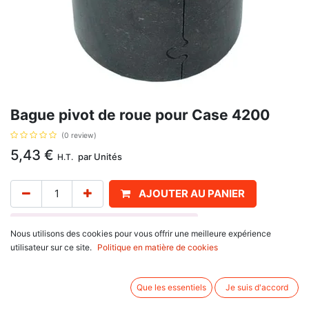
Bague pivot de roue pour Case 4200
(0 review)
5,43
€
par
Unités
H.T.
AJOUTER AU PANIER
Délai de livraison :
1 semaine
Nous utilisons des cookies pour vous offrir une meilleure expérience
utilisateur sur ce site.
Politique en matière de cookies
Référence d'origine : 376099R1, 358958R2, se monte sur :
Case IHC
32 Series : 3230
Que les essentiels
Je suis d'accord
4200 Utility : 4210, 4220, 4230, 4240