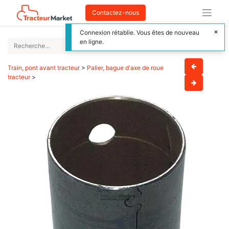
Contactez-nous
Connexion rétablie. Vous êtes de nouveau
en ligne.
Train, pont avant tracteur
>
Palier, bague d'axe de roue
tracteur
>