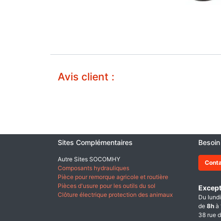
Avis client :
Sites Complémentaires
Besoin
Autre Sites SOCOMHY
Cont
Composants hydrauliques
Pièce pour remorque agricole et routière
Pièces d'usure pour les outils du sol
Except
Clôture électrique protection des animaux
Du lundi
de
8h
à
38 rue d