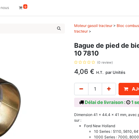
0
-nous
Moteur gasoil tracteur
>
Bloc combust
tracteur
>
Bague de pied de bi
10 7810
(0 review)
4,06
€
par
Unités
H.T.
AJ
Délai de livraison :
1 s
Dimension 41 x 44.4 x 41 mm, avec 
sur :
Ford New Holland
10 Series : 5110, 5610, 6
1000 Series : 7000, 800