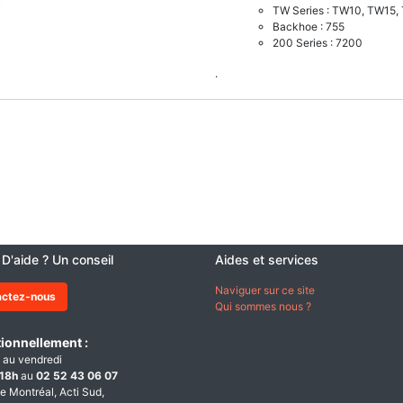
TW Series : TW10, TW15
Backhoe : 755
200 Series : 7200
.
 D'aide ? Un conseil
Aides et services
Naviguer sur ce site
actez-nous
Qui sommes nous ?
ionnellement :
 au vendredi
18h
au
02 52 43 06 07
e Montréal, Acti Sud,