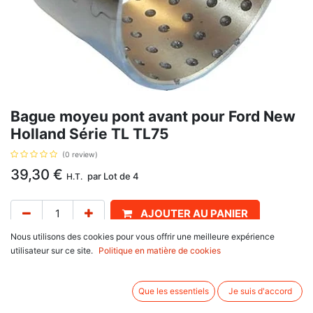
Bague moyeu pont avant pour Ford New
Holland Série TL TL75
(0 review)
39,30
€
par
Lot de 4
H.T.
AJOUTER AU PANIER
Nous utilisons des cookies pour vous offrir une meilleure expérience
Délai de livraison :
1 semaine
utilisateur sur ce site.
Politique en matière de cookies
Référence d'origine : 123/5104199, 5104199, 87525550.
Informations complémentaires:
Que les essentiels
Je suis d'accord
Se monte sur :