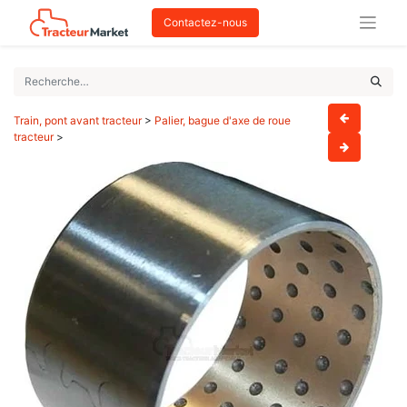
Contactez-nous
Train, pont avant tracteur
>
Palier, bague d'axe de roue
tracteur
>