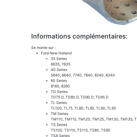
Informations complémentaires:
Se monte sur :
Ford New Holland
35 Series
6635, 7635
40 Series
5640, 6640, 7740, 7840, 8240, 8340
60 Series
8160, 8260
TD Series
TD75 D, TD80 D, TD90 D, TD95 D
TL Series
TL100, TL75, TL80, TL85, TL90, TL95
TM Series
TM110, TM115, TM120, TM125, TM130, TM135, 
TS Series
TS100, TS110, TS115, TS80, TS90
TSA Series