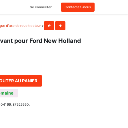
Se connecter
Contactez-nous
ague d'axe de roue tracteur
>
vant pour Ford New Holland
OUTER AU PANIER
emaine
5104199, 87525550.