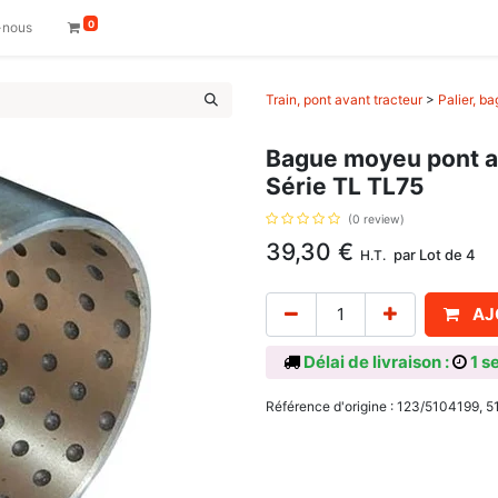
0
-nous
Train, pont avant tracteur
>
Palier, b
Bague moyeu pont a
Série TL TL75
(0 review)
39,30
€
par
Lot de 4
H.T.
AJ
Délai de livraison :
1 s
Référence d'origine : 123/5104199, 