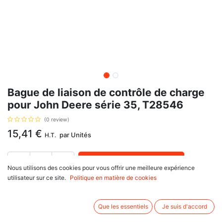
Bague de liaison de contrôle de charge
pour John Deere série 35, T28546
(0 review)
15,41
€
par
Unités
H.T.
AJOUTER AU PANIER
Nous utilisons des cookies pour vous offrir une meilleure expérience
utilisateur sur ce site.
Politique en matière de cookies
Délai de livraison :
1 semaine
Bague de liaison de contrôle de charge, avec pour référence d'origine
Que les essentiels
Je suis d'accord
T28546, pour John Deere