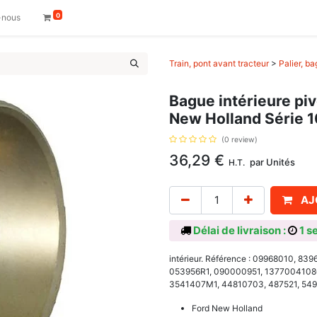
0
-nous
Train, pont avant tracteur
>
Palier, b
Bague intérieure piv
New Holland Série 1
(0 review)
36,29
€
par
Unités
H.T.
AJ
Délai de livraison :
1 s
intérieur. Référence : 09968010, 8
053956R1, 090000951, 13770041080
3541407M1, 44810703, 487521, 5493
Ford New Holland