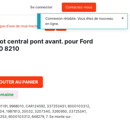
Se connecter
Contactez-nous
Connexion rétablie. Vous êtes de nouveau
en ligne.
ague d'axe de roue tracteur
>
ot central pont avant. pour Ford
0 8210
OUTER AU PANIER
emaine
3961191, 9968010, CAR124592, 337253AS1, 6000103312,
4, 1987813, 20032, 3207340, 3260950, 337253A1,
53, 6000103312, 648279, 7. Se monte sur :