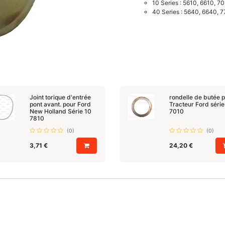
10 Series : 5610, 6610, 7
40 Series : 5640, 6640, 
Joint torique d'entrée
rondelle de butée 
pont avant. pour Ford
Tracteur Ford série
New Holland Série 10
7010
7810
(0)
(0)
3,71
€
24,20
€