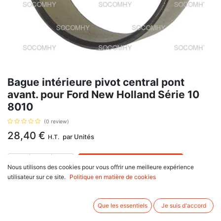
Bague intérieure pivot central pont
avant. pour Ford New Holland Série 10
8010
(0 review)
28,40
€
par
Unités
H.T.
AJOUTER AU PANIER
Nous utilisons des cookies pour vous offrir une meilleure expérience
utilisateur sur ce site.
Politique en matière de cookies
Délai de livraison :
1 semaine
Diamètre intérieur : 104.8mm, Diamètre extérieur : 114.9mm, Hauteur
Que les essentiels
Je suis d'accord
44mm. Référence d'origine : 9967993, K965266, 83930062, 9967993,