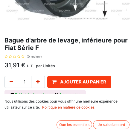
Bague d'arbre de levage, inférieure pour
Fiat Série F
(0 review)
31,91
€
par
Unités
H.T.
AJOUTER AU PANIER
Délai de livraison :
1 semaine
Nous utilisons des cookies pour vous offrir une meilleure expérience
Bague d'arbre capteur de poussée, diamètres 50.8 x 56.9 mm, avec pour
utilisateur sur ce site.
Politique en matière de cookies
référence d'origine 5131745. Se monte sur :
Ford New Holland
Que les essentiels
Je suis d'accord
TM Series : TM110, TM115, TM120, TM125, TM130, TM135,
TM140