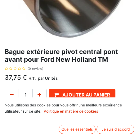
Bague extérieure pivot central pont
avant pour Ford New Holland TM
(0 review)
37,75
€
par
Unités
H.T.
AJOUTER AU PANIER
Nous utilisons des cookies pour vous offrir une meilleure expérience
Délai de livraison :
1 semaine
utilisateur sur ce site.
Politique en matière de cookies
Référence d'origine 5136120, se monte sur Ford New Holland
Que les essentiels
Je suis d'accord
35 Series : 3435, 3935, 4135, 4635, 4835, 5635, 6635, 7635
40 Series : 5640, 6640, 7740, 7840, 8240, 8340