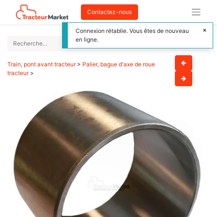
Contactez-nous
Connexion rétablie. Vous êtes de nouveau
en ligne.
Train, pont avant tracteur
>
Palier, bague d'axe de roue
tracteur
>