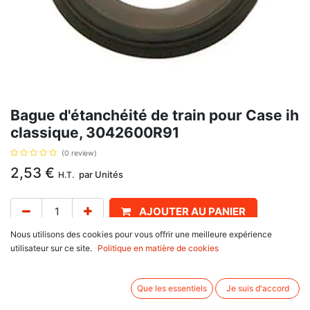
Bague d'étanchéité de train pour Case ih
classique, 3042600R91
(0 review)
2,53
€
par
Unités
H.T.
AJOUTER AU PANIER
Nous utilisons des cookies pour vous offrir une meilleure expérience
Délai de livraison :
1 semaine
utilisateur sur ce site.
Politique en matière de cookies
Pour Case ih : 238 BD, 276 BD, 354 IH, 374 Classique IH, 384 Classique IH,
434 BD, Tracto 238. Diamètres 43 x 71, épaisseur 10 mm, avec pour
Que les essentiels
Je suis d'accord
référence d'origine 3042600R91, 48539DA