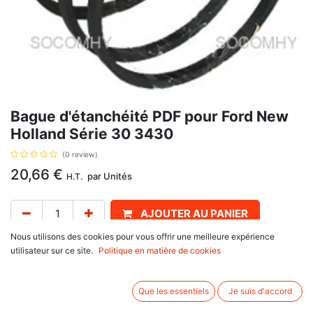
Bague d'étanchéité PDF pour Ford New
Holland Série 30 3430
(0 review)
20,66
€
par
Unités
H.T.
AJOUTER AU PANIER
Nous utilisons des cookies pour vous offrir une meilleure expérience
Délai de livraison :
1 semaine
utilisateur sur ce site.
Politique en matière de cookies
Se monte sur Ford New Holland
10 Series : 2310, 2810, 3110, 3310, 3910, 4110, 4410, 4610, 5110,
Que les essentiels
Je suis d'accord
5610, 6410, 6610, 6710, 6810, 7010, 7410, 7610, 7710, 7810, 7910,
8010, 8210