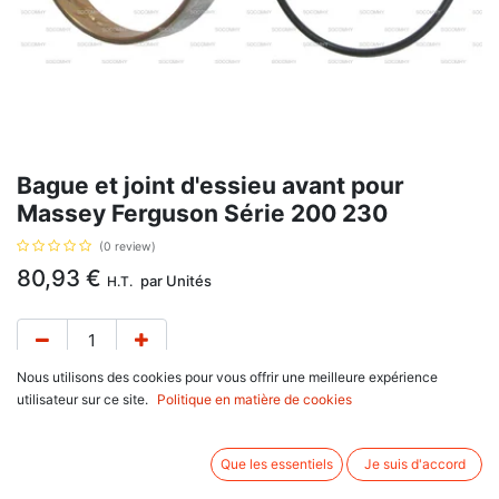
Bague et joint d'essieu avant pour
Massey Ferguson Série 200 230
(0 review)
80,93
€
par
Unités
H.T.
Nous utilisons des cookies pour vous offrir une meilleure expérience
utilisateur sur ce site.
Politique en matière de cookies
4 Roues motrices. Référence : 3465967M1. Se monte sur :
Que les essentiels
Je suis d'accord
Massey Ferguson
200 Series : 230, 233, 234, 235, 240, 243, 245, 250, 253, 254,