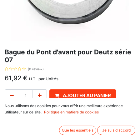
Bague du Pont d'avant pour Deutz série
07
(0 review)
61,92
€
par
Unités
H.T.
AJOUTER AU PANIER
Nous utilisons des cookies pour vous offrir une meilleure expérience
Délai de livraison :
1 semaine
utilisateur sur ce site.
Politique en matière de cookies
Bague du Pont d'avant, avec pour référence d'origine 04331103,
72704123, pour Deutz
Que les essentiels
Je suis d'accord
série Dxab : DXab110, DXab120, DXab85, DXab90,
série 07 : 6807, 7007, 7207, 7807,