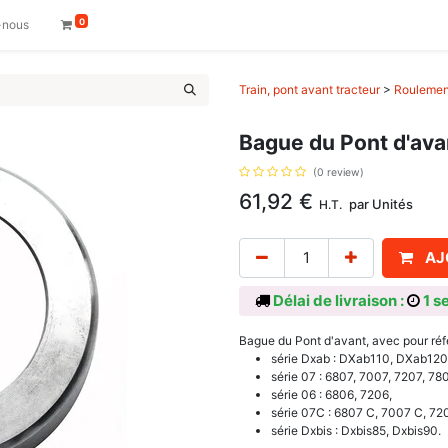
0
-nous
Train, pont avant tracteur
>
Roulement
Bague du Pont d'ava
(0 review)
61,92
€
par
Unités
H.T.
AJ
Délai de livraison :
1 s
Bague du Pont d'avant, avec pour ré
série Dxab : DXab110, DXab12
série 07 : 6807, 7007, 7207, 780
série 06 : 6806, 7206,
série 07C : 6807 C, 7007 C, 72
série Dxbis : Dxbis85, Dxbis90.