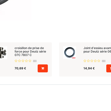
croisillon de prise de
Joint d'essieu avan
force pour Deutz série
pour Deutz série 0
07C 7807 C
(0)
(0)
70,69
€
14,94
€