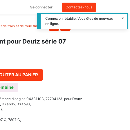
Se connecter
Contactez-nous
Connexion rétablie. Vous êtes de nouveau
en ligne.
 de train et de roue tracteur
>
nt pour Deutz série 07
OUTER AU PANIER
emaine
férence d'origine 04331103, 72704123, pour Deutz
0, DXab85, DXab90,
7,
07 C, 7807 C,