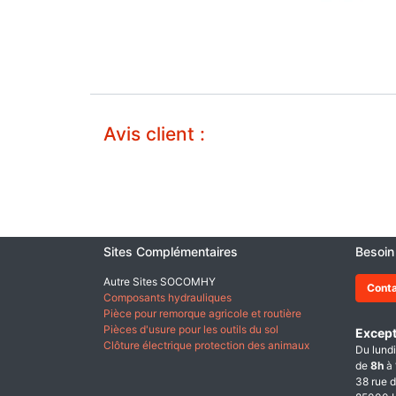
Avis client :
Sites Complémentaires
Besoin
Autre Sites SOCOMHY
Cont
Composants hydrauliques
Pièce pour remorque agricole et routière
Pièces d'usure pour les outils du sol
Except
Clôture électrique protection des animaux
Du lundi
de
8h
à
38 rue d