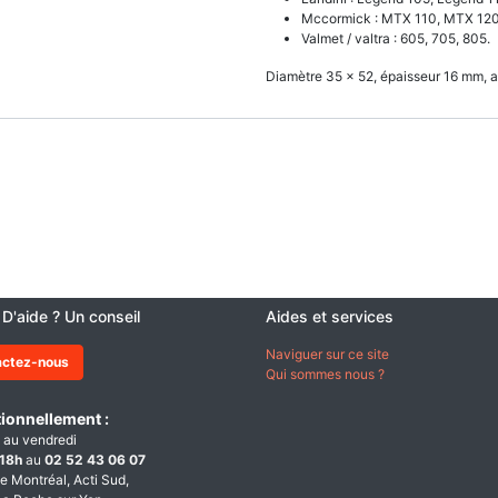
Mccormick : MTX 110, MTX 120,
Valmet / valtra : 605, 705, 805.
Diamètre 35 x 52, épaisseur 16 mm, 
 D'aide ? Un conseil
Aides et services
Naviguer sur ce site
actez-nous
Qui sommes nous ?
ionnellement :
 au vendredi
18h
au
02 52 43 06 07
e Montréal, Acti Sud,