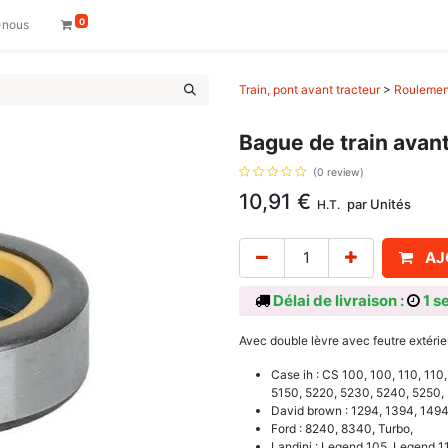
0
-nous
Train, pont avant tracteur
>
Roulement
Bague de train avan
(0 review)
10,91
€
par
Unités
H.T.
AJ
Délai de livraison :
1 s
Avec double lèvre avec feutre extérie
Case ih : CS 100, 100, 110, 110
5150, 5220, 5230, 5240, 5250,
David brown : 1294, 1394, 1494
Ford : 8240, 8340, Turbo,
Landini : Legend 105, Legend 11