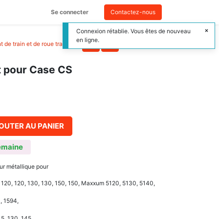
Se connecter
Contactez-nous
Connexion rétablie. Vous êtes de nouveau
en ligne.
 de train et de roue tracteur
>
t pour Case CS
OUTER AU PANIER
emaine
ur métallique pour
, 120, 120, 130, 130, 150, 150, Maxxum 5120, 5130, 5140,
, 1594,
5, 130, 145,