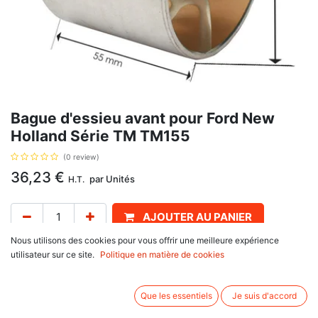
Bague d'essieu avant pour Ford New
Holland Série TM TM155
(0 review)
36,23
€
par
Unités
H.T.
AJOUTER AU PANIER
Nous utilisons des cookies pour vous offrir une meilleure expérience
Délai de livraison :
1 semaine
utilisateur sur ce site.
Politique en matière de cookies
Référence : 123/5140889, 5140889. Se monte sur :
Que les essentiels
Je suis d'accord
Ford New Holland
TM Series : TM120, TM130, TM140, TM150, TM155, TM165,