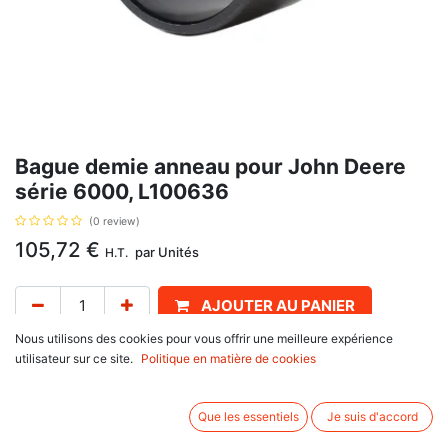
Bague demie anneau pour John Deere
série 6000, L100636
(0 review)
105,72
€
par
Unités
H.T.
AJOUTER AU PANIER
Nous utilisons des cookies pour vous offrir une meilleure expérience
Délai de livraison :
1 semaine
utilisateur sur ce site.
Politique en matière de cookies
Pour train APL2025, 2035, AS2025, 2035, avec pour référence d'origine
F510.300.020.530, F510300020530, et L100636 sur John Deere
Que les essentiels
Je suis d'accord
série 6000 : 6100, 6100 SE, 6200, 6200 L, 6200 SE, 6300, 6300 L,
6300 SE, 6400, 6400 L, 6400 SE, 6400 SP, 6500, 6500 L,