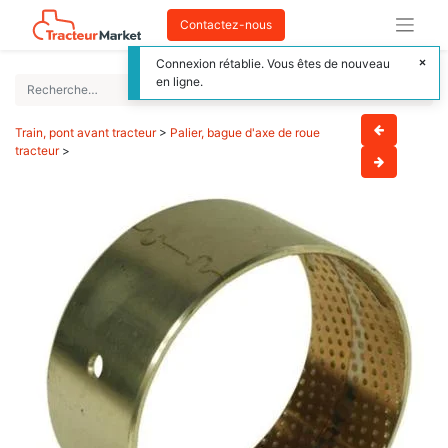
Contactez-nous
Connexion rétablie. Vous êtes de nouveau
en ligne.
Train, pont avant tracteur
>
Palier, bague d'axe de roue
tracteur
>