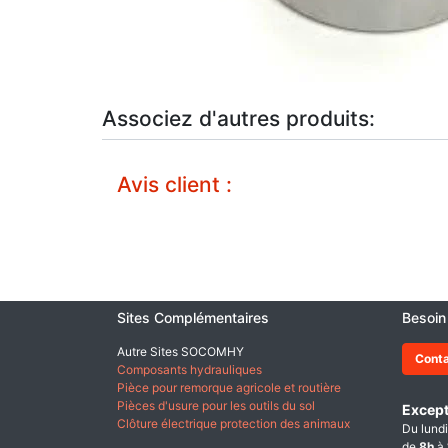
Associez d'autres produits:
Avis client :
Sites Complémentaires
Besoin
Autre Sites SOCOMHY
Cont
Composants hydrauliques
Pièce pour remorque agricole et routière
Pièces d'usure pour les outils du sol
Except
Clôture électrique protection des animaux
Du lundi
de
8h
à