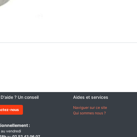
 D'aide ? Un conseil
Aides et services
Naviguer sur ce site
actez-nous
Qui sommes nous ?
ionnellement :
 au vendredi
18h
au
02 52 43 06 07