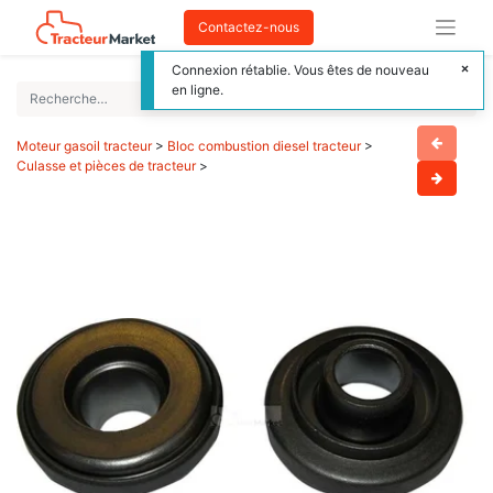
Contactez-nous
Connexion rétablie. Vous êtes de nouveau
en ligne.
Moteur gasoil tracteur
>
Bloc combustion diesel tracteur
>
Culasse et pièces de tracteur
>