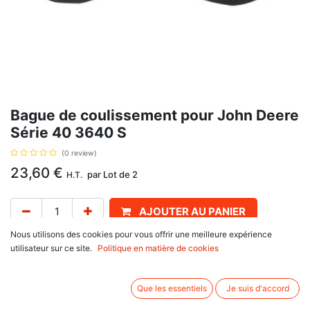
Bague de coulissement pour John Deere
Série 40 3640 S
(0 review)
23,60
€
par
Lot de 2
H.T.
AJOUTER AU PANIER
Nous utilisons des cookies pour vous offrir une meilleure expérience
Délai de livraison :
1 semaine
utilisateur sur ce site.
Politique en matière de cookies
Admission et échappement, avec pour référence d'origine : RE11410. Se
monte sur :
Que les essentiels
Je suis d'accord
John Deere
50 Series : 2250, 2350, 2450, 2550, 2650, 2750, 2850, 2950,