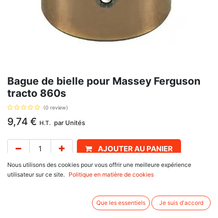
Bague de bielle pour Massey Ferguson
tracto 860s
(0 review)
9,74
€
par
Unités
H.T.
AJOUTER AU PANIER
Nous utilisons des cookies pour vous offrir une meilleure expérience
Délai de livraison :
1 semaine
utilisateur sur ce site.
Politique en matière de cookies
Diamètre intérieur 39,00 et extérieur 43,00, longueur 33,45, diamètre
trous 5,30 mm, avec pour référence d'origine 3112E011, 3112E041
Que les essentiels
Je suis d'accord
Informations complémentaires: