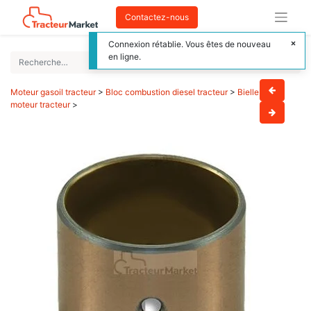
Contactez-nous
Connexion rétablie. Vous êtes de nouveau
en ligne.
Moteur gasoil tracteur
>
Bloc combustion diesel tracteur
>
Bielle
moteur tracteur
>