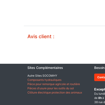
Avis client :
Sites Complémentaires
Besoin
Autre Sites SOCOMHY
Cont
Composants hydrauliques
Pièce pour remorque agricole et routière
Pièces d'usure pour les outils du sol
Except
Clôture électrique protection des animaux
Du lundi
de
8h
à
38 rue d