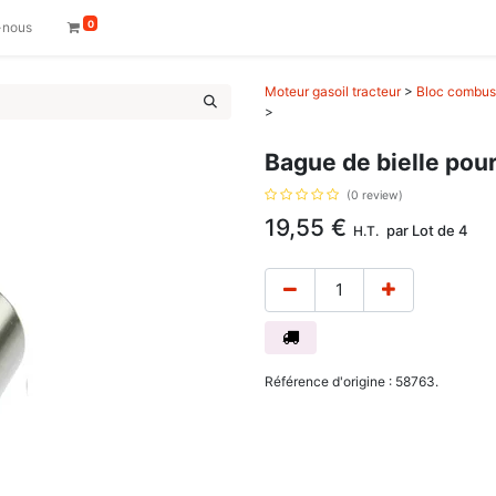
0
-nous
Moteur gasoil tracteur
>
Bloc combust
>
Bague de bielle po
(0 review)
19,55
€
par
Lot de 4
H.T.
Référence d'origine : 58763.