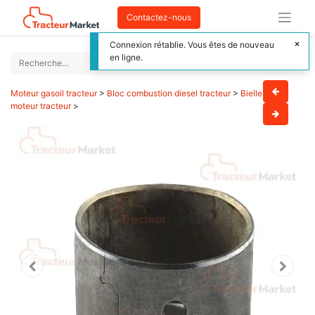
Contactez-nous
Connexion rétablie. Vous êtes de nouveau
en ligne.
Moteur gasoil tracteur
>
Bloc combustion diesel tracteur
>
Bielle
moteur tracteur
>