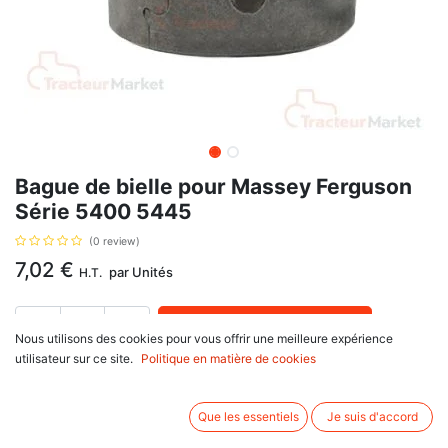
Bague de bielle pour Massey Ferguson
Série 5400 5445
(0 review)
7,02
€
par
Unités
H.T.
AJOUTER AU PANIER
Nous utilisons des cookies pour vous offrir une meilleure expérience
utilisateur sur ce site.
Politique en matière de cookies
Délai de livraison :
1 semaine
Bague de bielle pour Massey Ferguson Série 5400 5445, avec pour
Que les essentiels
Je suis d'accord
référence d'origine : 4224827M1, 3112A005. Se monte sur :
Massey Ferguson