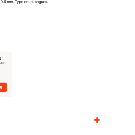
20.5 mm. Type court. bagues.
t
son