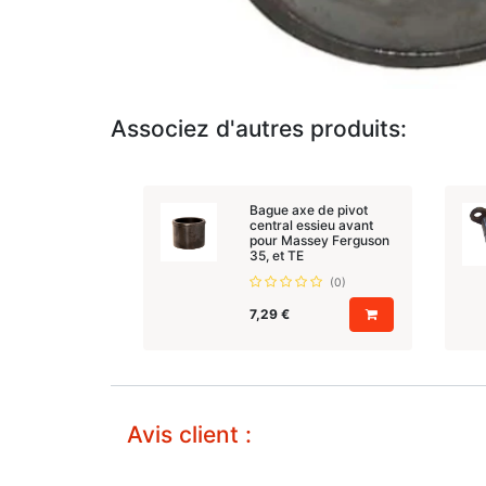
Associez d'autres produits:
Bague axe de pivot
central essieu avant
pour Massey Ferguson
35, et TE
(0)
7,29
€
Avis client :