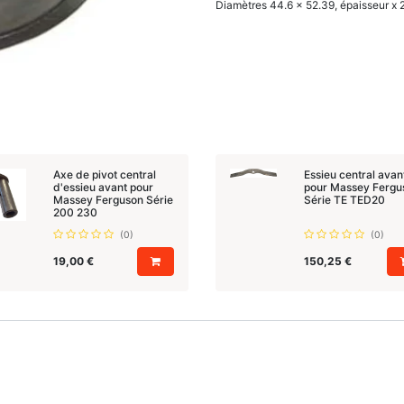
Diamètres 44.6 x 52.39, épaisseur x 
Axe de pivot central
Essieu central avan
d'essieu avant pour
pour Massey Fergu
Massey Ferguson Série
Série TE TED20
200 230
(0)
(0)
19,00
€
150,25
€