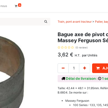
0
-nous
Train, pont avant tracteur
>
Palier, b
Bague axe de pivot c
Massey Ferguson Sé
(0 review)
3,62
€
par
Unités
H.T.
AJ
Délai de livraison :
1 s
Taille: 42.44 x 48.1 x 31.95mm. Ré
B.6604. Se monte sur :
Massey Ferguson
100 Series : 133, 135, 145