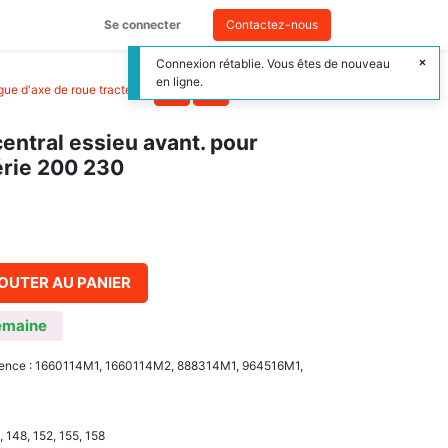
Se connecter
Contactez-nous
Connexion rétablie. Vous êtes de nouveau
en ligne.
ague d'axe de roue tracteur
>
entral essieu avant. pour
rie 200 230
OUTER AU PANIER
emaine
férence : 1660114M1, 1660114M2, 888314M1, 964516M1,
, 148, 152, 155, 158