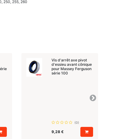
0, 250, 255, 260
Vis d'arrêt axe pivot
d'essieu avant cônique
érie
pour Massey Ferguson
série 100
Suivant
(0)
9,28
€