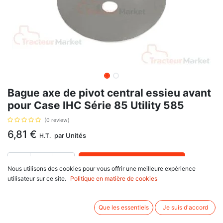
Bague axe de pivot central essieu avant
pour Case IHC Série 85 Utility 585
(0 review)
6,81
€
par
Unités
H.T.
AJOUTER AU PANIER
Nous utilisons des cookies pour vous offrir une meilleure expérience
utilisateur sur ce site.
Politique en matière de cookies
Délai de livraison :
1 semaine
Référence d'origine : 405570R1, 185592M1, 196049M1, B.4900.
Que les essentiels
Je suis d'accord
Informations complémentaires: