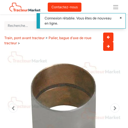
Contactez-nous
Connexion rétablie. Vous êtes de nouveau
en ligne.
Train, pont avant tracteur
>
Palier, bague d'axe de roue
tracteur
>