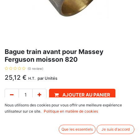
Bague train avant pour Massey
Ferguson moisson 820
(0 review)
25,12
€
par
Unités
H.T.
AJOUTER AU PANIER
Nous utilisons des cookies pour vous offrir une meilleure expérience
Délai de livraison :
1 semaine
utilisateur sur ce site.
Politique en matière de cookies
Diamètre intérieur ,extérieur , épaisseur mm, Type49.254, avec pour
référence d'origine 31134129, 733887M1
Que les essentiels
Je suis d'accord
Informations complémentaires: