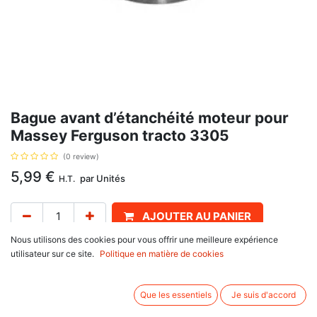
Bague avant d’étanchéité moteur pour
Massey Ferguson tracto 3305
(0 review)
5,99
€
par
Unités
H.T.
AJOUTER AU PANIER
Nous utilisons des cookies pour vous offrir une meilleure expérience
Délai de livraison :
1 semaine
utilisateur sur ce site.
Politique en matière de cookies
Diamètre intérieur 60.33 ,extérieur 79.49, épaisseur 9.5/11.2 mm, Type B,
avec pour référence d'origine 2414324, 2414325
Que les essentiels
Je suis d'accord
Informations complémentaires: