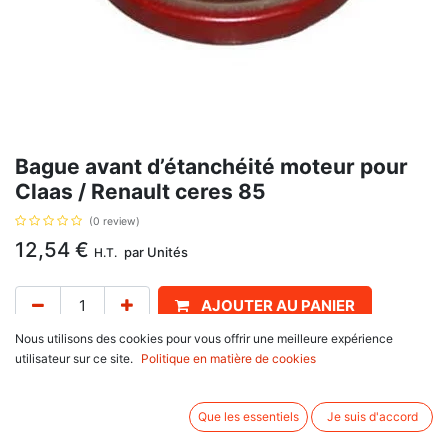
Bague avant d’étanchéité moteur pour
Claas / Renault ceres 85
(0 review)
12,54
€
par
Unités
H.T.
AJOUTER AU PANIER
Nous utilisons des cookies pour vous offrir une meilleure expérience
Délai de livraison :
1 semaine
utilisateur sur ce site.
Politique en matière de cookies
Diamètre intérieur 55.2, extérieur 76.5 , épaisseur 9.55 mm, Type D, avec
pour référence d'origine AR67942, AT21608
Que les essentiels
Je suis d'accord
Informations complémentaires: