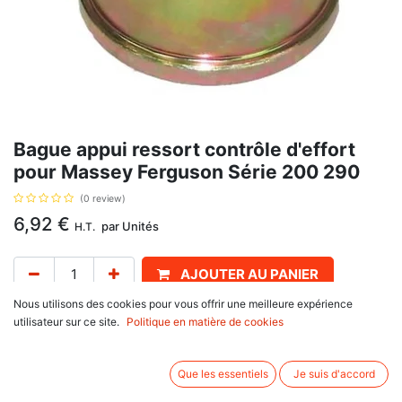
Bague appui ressort contrôle d'effort
pour Massey Ferguson Série 200 290
(0 review)
6,92
€
par
Unités
H.T.
AJOUTER AU PANIER
Nous utilisons des cookies pour vous offrir une meilleure expérience
Délai de livraison :
1 semaine
utilisateur sur ce site.
Politique en matière de cookies
Diamètre intérieur 45 mm, avec pour référence d'origine : 182581M1,
886351M1. Se monte sur :
Que les essentiels
Je suis d'accord
Massey Ferguson
100 Series : 133, 135, 140, 148, 152, 158, 165, 168, 175, 178,