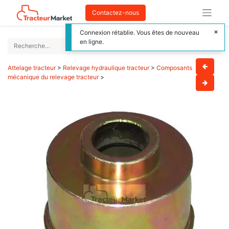
Contactez-nous
Connexion rétablie. Vous êtes de nouveau
en ligne.
Attelage tracteur
>
Relevage hydraulique tracteur
>
Composants
mécanique du relevage tracteur
>