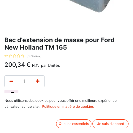
Bac d’extension de masse pour Ford
New Holland TM 165
(0 review)
200,34
€
par
Unités
H.T.
Nous utilisons des cookies pour vous offrir une meilleure expérience
Bac d’extension de masse, pour Ford New Holland
utilisateur sur ce site.
Politique en matière de cookies
série TM : TM120, TM125, TM130, TM135, TM140, TM150, TM155,
TM165, TM175, TM190,
série TS : TS100, TS110, TS115, TS90.
Que les essentiels
Je suis d'accord
10/2021 - Produit épuisé