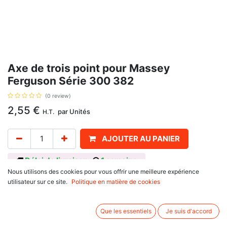
Axe de trois point pour Massey
Ferguson Série 300 382
(0 review)
2,55
€
par
Unités
H.T.
AJOUTER AU PANIER
Délai de livraison :
1 semaine
Nous utilisons des cookies pour vous offrir une meilleure expérience
broche ø: 3/4"- longueur utile : 92mm - longueur : 127mm, catégorie 1,
utilisateur sur ce site.
Politique en matière de cookies
avec pour référence d'origine : VLK7004, 831513M1, 832594M3.
Informations complémentaires:
Que les essentiels
Je suis d'accord
Se monte sur :