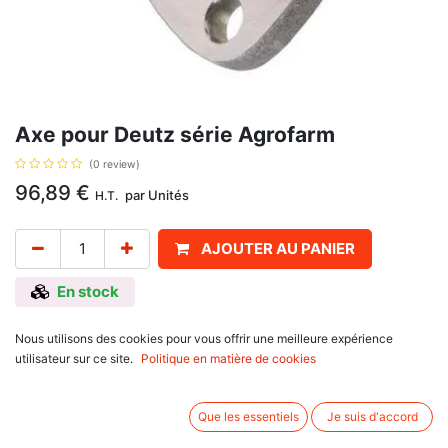
Axe pour Deutz série Agrofarm
(0 review)
96,89
€
par
Unités
H.T.
AJOUTER AU PANIER
En stock
Axe supérieur pivot de roue pour Deutz série Agrofarm
avec référence
Nous utilisons des cookies pour vous offrir une meilleure expérience
d'origine 0.169.4336.0
utilisateur sur ce site.
Politique en matière de cookies
Avis client :
Que les essentiels
Je suis d'accord