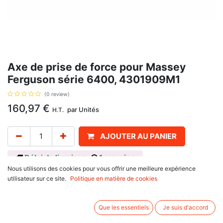
Axe de prise de force pour Massey
Ferguson série 6400, 4301909M1
(0 review)
160,97
€
par
Unités
H.T.
AJOUTER AU PANIER
Délai de livraison :
1 semaine
Nous utilisons des cookies pour vous offrir une meilleure expérience
Diamètre 1+3/4 " avec 20 cannelures, longueur 120 mm, pour rotation à
utilisateur sur ce site.
Politique en matière de cookies
1000 tours par minute, avec pour référence d'origine 4301909M1, pour
Massey Ferguson
série 5400 : 5420, 5425, 5430, 5435, 5440, 5445, 5450, 5455,
Que les essentiels
Je suis d'accord
5465, 5470, 5475, 5480,
série 6100 : 6130, 6140, 6150, 6160, 6170, 6180, 6190,