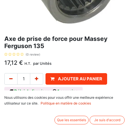
Axe de prise de force pour Massey
Ferguson 135
(0 review)
17,12
€
par
Unités
H.T.
AJOUTER AU PANIER
Délai de livraison :
1 semaine
Nous utilisons des cookies pour vous offrir une meilleure expérience
Axe de prise de force , référence d'origine 1868538M4, 3158317.
utilisateur sur ce site.
Politique en matière de cookies
Avis client :
Que les essentiels
Je suis d'accord