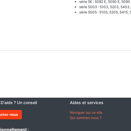
série 5E : 5082 E, 5090 E, 5090
série 5003 : 5103, 5203, 5403,
série 5005 : 5105, 5205, 5415,
 D'aide ? Un conseil
Aides et services
Naviguer sur ce site
actez-nous
Qui sommes nous ?
ionnellement :