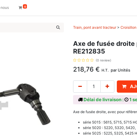
0
-nous
Train, pont avant tracteur
>
Croisillo
Axe de fusée droite
RE212835
(0 review)
218,76
€
par
Unités
H.T.
AJ
Délai de livraison :
1 s
Axe de fusée droite, avec pour référ
série 5015 : 5615, 5715, 5715 H
série 5020 : 5220, 5320, 5420,
série 5025 : 5225, 5325, 5425 