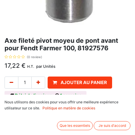
Axe fileté pivot moyeu de pont avant
pour Fendt Farmer 100, 81927576
(0 review)
17,22
€
par
Unités
H.T.
AJOUTER AU PANIER
Délai de livraison :
1 semaine
Nous utilisons des cookies pour vous offrir une meilleure expérience
Pivot pour 4 Roues motrices, référence d'origine : 81927576, ZP1927576,
utilisateur sur ce site.
Politique en matière de cookies
3216588R1, L35606, pour
Ford New Holland
Que les essentiels
Je suis d'accord
600 Series : 5600, 6600
700 Series : 5700, 6700