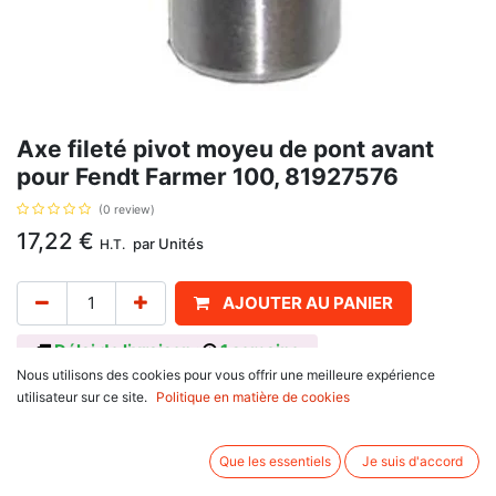
Axe fileté pivot moyeu de pont avant
pour Fendt Farmer 100, 81927576
(0 review)
17,22
€
par
Unités
H.T.
AJOUTER AU PANIER
Délai de livraison :
1 semaine
Nous utilisons des cookies pour vous offrir une meilleure expérience
Pivot pour 4 Roues motrices, référence d'origine : 81927576, ZP1927576,
utilisateur sur ce site.
Politique en matière de cookies
3216588R1, L35606, pour
Ford New Holland
Que les essentiels
Je suis d'accord
600 Series : 5600, 6600
700 Series : 5700, 6700