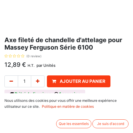
Axe fileté de chandelle d'attelage pour
Massey Ferguson Série 6100
(0 review)
12,89
€
par
Unités
H.T.
AJOUTER AU PANIER
Délai de livraison :
1 semaine
Nous utilisons des cookies pour vous offrir une meilleure expérience
Longueur 180, diamètre 26,5 mm, avec pour référence d'origine :
utilisateur sur ce site.
Politique en matière de cookies
3582541M2, 3582541M1, 040173020, pour Massey Ferguson
3000 Series : 3050, 3060, 3065, 3070, 3075, 3080, 3085, 3090,
3095, 3115, 3120, 3125
Que les essentiels
Je suis d'accord
6100 Series : 6110, 6120, 6130, 6140, 6150, 6160, 6170, 6180, 6190
6200 Series :6235, 6245, 6255, 6260, 6265, 6270, 6280, 6290.