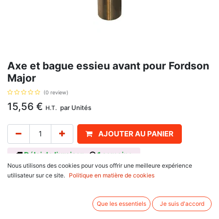
Axe et bague essieu avant pour Fordson
Major
(0 review)
15,56
€
par
Unités
H.T.
AJOUTER AU PANIER
Délai de livraison :
1 semaine
Nous utilisons des cookies pour vous offrir une meilleure expérience
Référence d'origine : 81717411, 384677S8, 81717418, N3134, N3287. Se
utilisateur sur ce site.
Politique en matière de cookies
monte sur Fordson Major
Associez d'autres produits:
Que les essentiels
Je suis d'accord