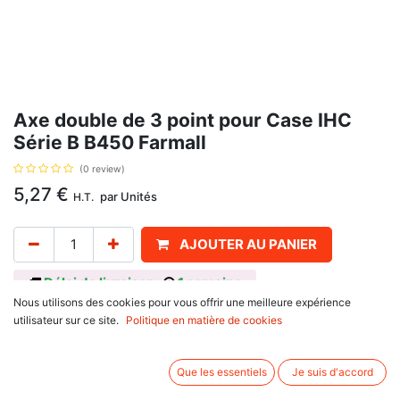
Axe double de 3 point pour Case IHC
Série B B450 Farmall
(0 review)
5,27
€
par
Unités
H.T.
AJOUTER AU PANIER
Délai de livraison :
1 semaine
Nous utilisons des cookies pour vous offrir une meilleure expérience
catégorie 1 et 2, 19/25 mm x 77+43mm, avec pour référence d'origine :
utilisateur sur ce site.
Politique en matière de cookies
1328192C3, 1528192C3, 3074755R1, 3074756R1, 528081R1.
Informations complémentaires:
Que les essentiels
Je suis d'accord
Se monte sur :