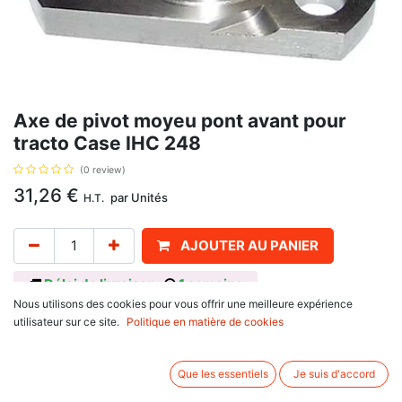
Axe de pivot moyeu pont avant pour
tracto Case IHC 248
(0 review)
31,26
€
par
Unités
H.T.
AJOUTER AU PANIER
Délai de livraison :
1 semaine
Nous utilisons des cookies pour vous offrir une meilleure expérience
Pour 4 roues motrices. Référence d'origine : 81305C1, 81305C2,
utilisateur sur ce site.
Politique en matière de cookies
380303020490, F380303020490, 81305C1, 83946018, 83949007,
ZP4472352162, L61209.
Informations complémentaires:
Que les essentiels
Je suis d'accord