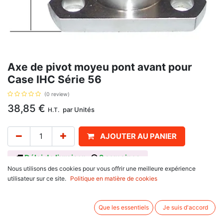
Axe de pivot moyeu pont avant pour
Case IHC Série 56
(0 review)
38,85
€
par
Unités
H.T.
AJOUTER AU PANIER
Délai de livraison :
2 semaines
Nous utilisons des cookies pour vous offrir une meilleure expérience
4 roues motrices. Référence 81670C1, 87759380, 87772879,
utilisateur sur ce site.
Politique en matière de cookies
E2NN3B626CA, ZP4472353195, ZP4472353682, L40004, 9360615, pour
Ford New Holland
10 Series : 6710, 7610, 7710, 7910, 8210
Que les essentiels
Je suis d'accord
TW15, TW25, TW5
John Deere