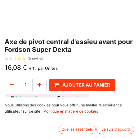
Axe de pivot central d'essieu avant pour
Fordson Super Dexta
(0 review)
16,08
€
par
Unités
H.T.
AJOUTER AU PANIER
Délai de livraison :
1 semaine
Nous utilisons des cookies pour vous offrir une meilleure expérience
Dimension : 444mm x 135mm. Référence : 957E3127. Se monte sur :
utilisateur sur ce site.
Politique en matière de cookies
Ford New Holland
Fordson : Dexta, Super Dexta
Que les essentiels
Je suis d'accord
Associez d'autres produits: