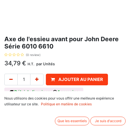
Axe de l'essieu avant pour John Deere
Série 6010 6610
(0 review)
34,79
€
par
Unités
H.T.
AJOUTER AU PANIER
Délai de livraison :
1 semaine
Nous utilisons des cookies pour vous offrir une meilleure expérience
Référence : L166724, L116014, L154339. Se monte sur :
utilisateur sur ce site.
Politique en matière de cookies
John Deere
6010 Series : 6510, 6610, 6810, 6910
Que les essentiels
Je suis d'accord
6020 Series : 6520, 6620, 6820, 6920